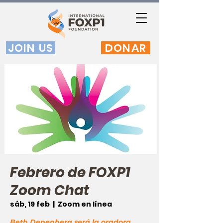
JOIN US
DONAR
Febrero de FOXP1
Zoom Chat
sáb, 19 feb
  |  
Zoom en línea
Beth Denenberg será la oradora