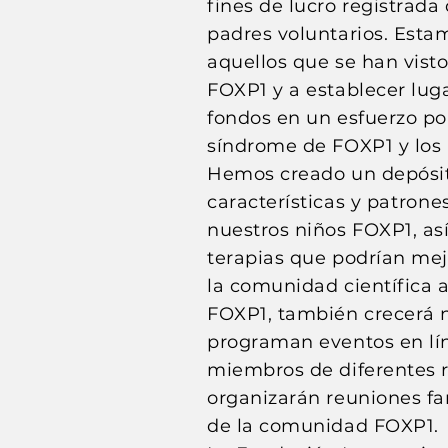
fines de lucro registrad
padres voluntarios. Est
aquellos que se han vist
FOXP1 y a establecer lug
fondos en un esfuerzo por
síndrome de FOXP1 y los 
Hemos creado un depósit
características y
patrone
nuestros niños FOXP1, as
terapias que podrían mej
la comunidad científica 
FOXP1, también crecerá n
programan eventos en lín
miembros de diferentes r
organizarán reuniones fa
de la comunidad FOXP1.