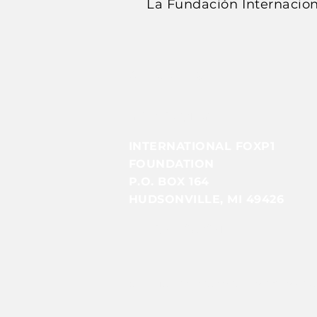
La Fundación Internacion
Contact Us
Info@foxp1.org
INTERNATIONAL FOXP1
FOUNDATION
P.O. BOX 164
HUDSONVILLE, MI 49426
EIN: 85-4079051​​
© 2025 by INTERNATIONAL FOXP1 FOUND