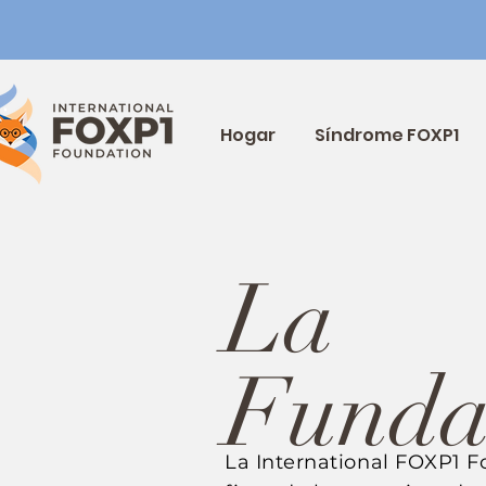
Hogar
Síndrome FOXP1
La
Funda
La International FOXP1 F