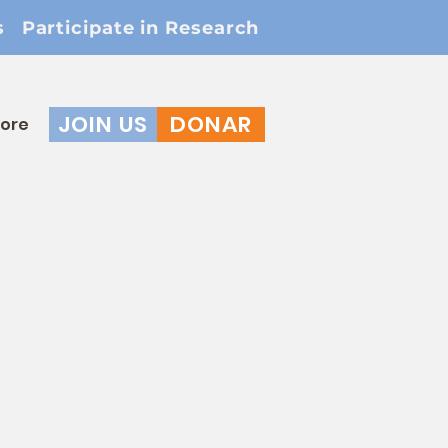
s
Participate in Research
JOIN US
DONAR
ore