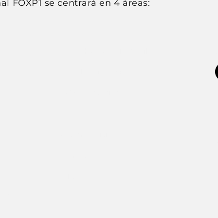
al FOXP1 se centrará en 4 áreas:
Join the FOXP1 Family
Newly Diagnosed
FOXP1 Stories
Resources
Communities
Donate
Blog
ATION