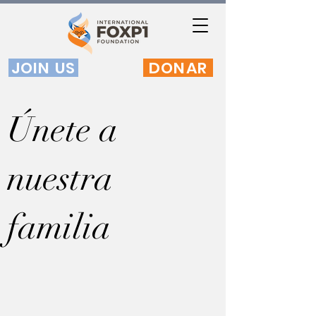
JOIN US
DONAR
Únete a
nuestra
familia