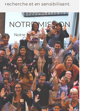
recherche et en sensibilisant.
NOTRE MISSION
Notre mission est de bâtir
une communauté
mondiale qui responsabilise
et soutient les familles et
les personnes atteintes du
syndrome FOXP1 en
partageant des
connaissances, en inspirant
l'espoir, en soutenant la
recherche et en
sensibilisant.