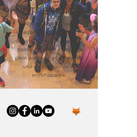
NOTRE VISION
Notre vision est que
chaque personne atteinte
du syndrome FOXP1 aura la
possibilité d’atteindre son
plein potentiel et de mener
une vie productive et
enrichissante.
Connect With Us