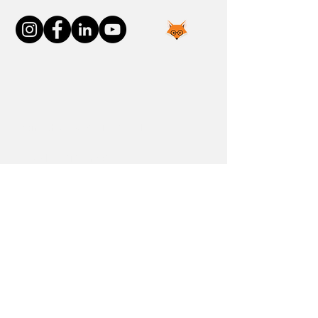
Join the FOXP1 Family
Newly Diagnosed
FOXP1 Stories
Resources
Communities
Donate
Blog