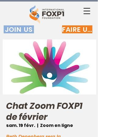
JOIN US
FAIRE UN DON
Chat Zoom FOXP1
de février
sam. 19 févr.
  |  
Zoom en ligne
Beth Denenberg sera la