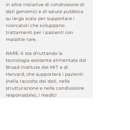
in altre iniziative di condivisione di
dati genomici e di salute pubblica
su larga scala per supportare i
ricercatori che sviluppano
trattamenti per i pazienti con
malattie rare.
RARE-X sta sfruttando la
tecnologia esistente alimentata dal
Broad Institute del MIT e di
Harvard, che supporterà i pazienti
(nella raccolta dei dati, nella
strutturazione e nella condivisione
responsabile), i medici
(nell'accelerare la diagnosi e nel
migliorare e monitorare i risultati
sanitari), i ricercatori e i biofarmaci
(con i dati di cui hanno bisogno per
identificare, sviluppare e