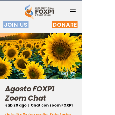
JOIN US
DONARE
Agosto FOXP1
Zoom Chat
sab 20 ago
  |  
Chat con zoom FOXP1
Unisciti alla tua ospite, Kate Lester