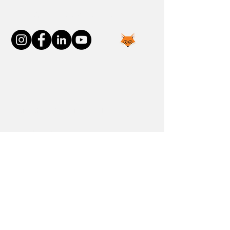
Connect With Us
Join the FOXP1 Family
Newly Diagnosed
FOXP1 Stories
Resources
Communities
Donate