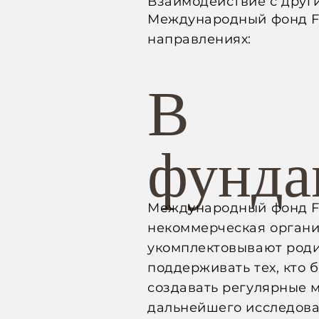
Взаимодействие с дру
Международный фонд FO
направлениях:
В
фунда
Международный фонд FO
некоммерческая органи
укомплектовывают роди
поддерживать тех, кто 
создавать регулярные м
дальнейшего исследова