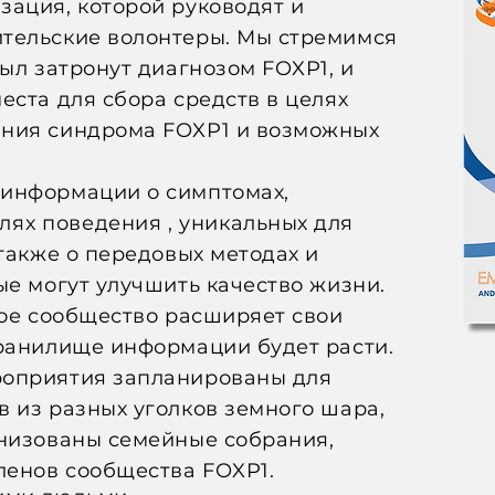
зация, которой руководят и
тельские волонтеры. Мы стремимся
был затронут диагнозом FOXP1, и
еста для сбора средств в целях
ния синдрома FOXP1 и возможных
информации о симптомах,
лях поведения
, уникальных для
 также о передовых методах и
ые могут улучшить качество жизни.
ное сообщество расширяет свои
хранилище информации будет расти.
роприятия запланированы для
 из разных уголков земного шара,
анизованы семейные собрания,
ленов сообщества FOXP1.