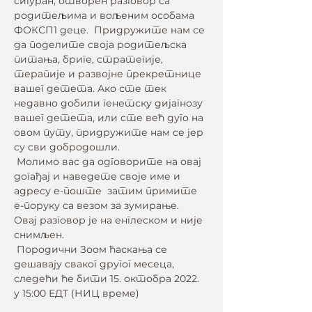
сигуран, отворен разговор са 
родитељима и вољеним особама 
ФОКСП1 деце.  Придружите нам се 
да поделите своја родитељска 
питања, бриге, стратегије, 
терапије и развојне прекретнице 
вашег детета. Ако сте тек 
недавно добили генетску дијагнозу 
вашег детета, или сте већ дуго на 
овом путу, придружите нам се јер 
су сви добродошли.
 Молимо вас да одговорите на овај 
догађај и наведете своје име и 
адресу е-поште  затим примите 
е-поруку са везом за зумирање.   
Овај разговор је на енглеском и није 
снимљен. 
 Породични Зоом ћаскања се 
дешавају сваког другог месеца, 
следећи ће бити 15. октобра 2022. 
у 15:00 ЕДТ (НИЦ време)