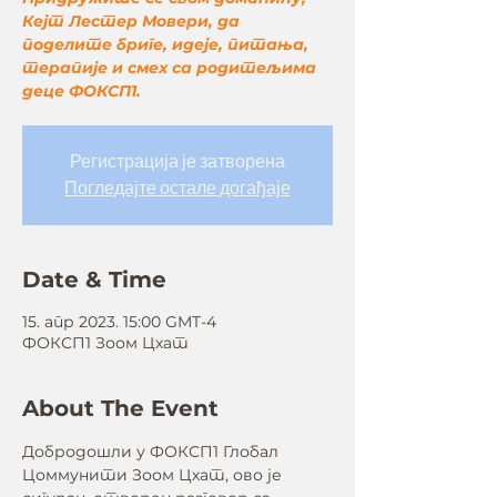
Кејт Лестер Мовери, да
поделите бриге, идеје, питања,
терапије и смех са родитељима
деце ФОКСП1.
Регистрација је затворена
Погледајте остале догађаје
Date & Time
15. апр 2023. 15:00 GMT-4
ФОКСП1 Зоом Цхат
About The Event
Добродошли у ФОКСП1 Глобал 
Цоммунити Зоом Цхат, ово је 