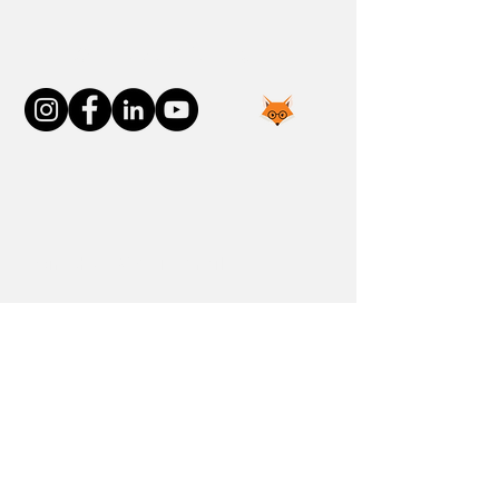
Connect With Us
Join the FOXP1 Family
Newly Diagnosed
FOXP1 Stories
Resources
Communities