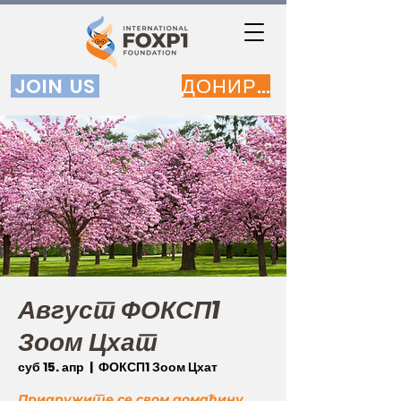
JOIN US
ДОНИРАЈ
Август ФОКСП1
Зоом Цхат
суб 15. апр
  |  
ФОКСП1 Зоом Цхат
Придружите се свом домаћину,