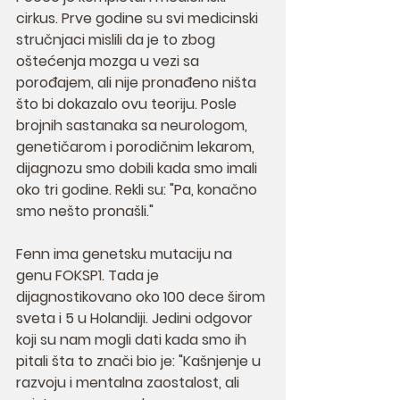
cirkus. Prve godine su svi medicinski 
stručnjaci mislili da je to zbog 
oštećenja mozga u vezi sa 
porođajem, ali nije pronađeno ništa 
što bi dokazalo ovu teoriju. Posle 
brojnih sastanaka sa neurologom, 
genetičarom i porodičnim lekarom, 
dijagnozu smo dobili kada smo imali 
oko tri godine. Rekli su: "Pa, konačno 
smo nešto pronašli."
Fenn ima genetsku mutaciju na 
genu FOKSP1. Tada je 
dijagnostikovano oko 100 dece širom 
sveta i 5 u Holandiji. Jedini odgovor 
koji su nam mogli dati kada smo ih 
pitali šta to znači bio je: "Kašnjenje u 
razvoju i mentalna zaostalost, ali 