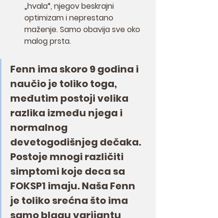
„hvala“, njegov beskrajni 
optimizam i neprestano 
maženje. Samo obavija sve oko 
malog prsta.
Fenn ima skoro 9 godina i 
naučio je toliko toga, 
međutim postoji velika 
razlika između njega i 
normalnog 
devetogodišnjeg dečaka. 
Postoje mnogi različiti 
simptomi koje deca sa 
FOKSP1 imaju. Naša Fenn 
je toliko srećna što ima 
samo blagu varijantu 