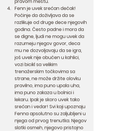
pravom mestu.
Fenn je uvek srećan dečak! 
Počinje da doživljava da se 
razlikuje od druge dece njegovih 
godina. Često padne i mora da 
se digne, ljudi ne mogu uvek da 
razumeju njegov govor, deca 
mu ne dozvoljavaju da se igra, 
još uvek nije obučen u kahlici, 
vozi bicikl sa velikim 
trenažerskim točkovima sa 
strane, ne može držite olovku 
pravilno, ima puno upala uha, 
ima puno zakaza u bolnici i 
lekaru. Ipak je skoro uvek tako 
srećan i vedar! Svi koji upoznaju 
Fenna apsolutno su zaljubljeni u 
njega od prvog trenutka. Njegov 
slatki osmeh, njegovo pristojno 