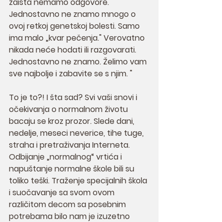
zaista nemamo odgovore. 
Jednostavno ne znamo mnogo o 
ovoj retkoj genetskoj bolesti. Samo 
ima malo „kvar pečenja." Verovatno 
nikada neće hodati ili razgovarati. 
Jednostavno ne znamo. Želimo vam 
sve najbolje i zabavite se s njim. "
To je to?! I šta sad? Svi vaši snovi i 
očekivanja o normalnom životu 
bacaju se kroz prozor. Slede dani, 
nedelje, meseci neverice, tihe tuge, 
straha i pretraživanja Interneta. 
Odbijanje „normalnog“ vrtića i 
napuštanje normalne škole bili su 
toliko teški. Traženje specijalnih škola 
i suočavanje sa svom ovom 
različitom decom sa posebnim 
potrebama bilo nam je izuzetno 