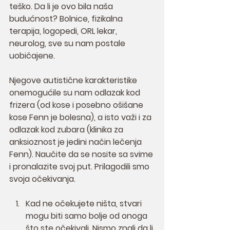
teško. Da li je ovo bila naša 
budućnost? Bolnice, fizikalna 
terapija, logopedi, ORL lekar, 
neurolog, sve su nam postale 
uobičajene.
Njegove autistične karakteristike 
onemogućile su nam odlazak kod 
frizera (od kose i posebno ošišane 
kose Fenn je bolesna), a isto važi i za 
odlazak kod zubara (klinika za 
anksioznost je jedini način lečenja 
Fenn). Naučite da se nosite sa svime 
i pronalazite svoj put. Prilagodili smo 
svoja očekivanja.
Kad ne očekujete ništa, stvari 
mogu biti samo bolje od onoga 
što ste očekivali. Nismo znali da li 