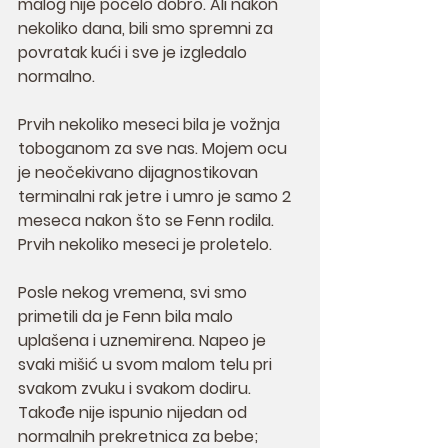
malog nije počelo dobro. Ali nakon 
nekoliko dana, bili smo spremni za 
povratak kući i sve je izgledalo 
normalno.
Prvih nekoliko meseci bila je vožnja 
toboganom za sve nas. Mojem ocu 
je neočekivano dijagnostikovan 
terminalni rak jetre i umro je samo 2 
meseca nakon što se Fenn rodila. 
Prvih nekoliko meseci je proletelo.
Posle nekog vremena, svi smo 
primetili da je Fenn bila malo 
uplašena i uznemirena. Napeo je 
svaki mišić u svom malom telu pri 
svakom zvuku i svakom dodiru. 
Takođe nije ispunio nijedan od 
normalnih prekretnica za bebe; 