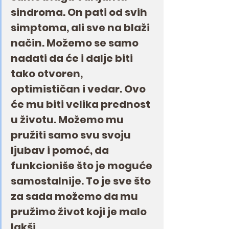
sindroma. On pati od svih 
simptoma, ali sve na blaži 
način. Možemo se samo 
nadati da će i dalje biti 
tako otvoren, 
optimističan i vedar. Ovo 
će mu biti velika prednost 
u životu. Možemo mu 
pružiti samo svu svoju 
ljubav i pomoć, da 
funkcioniše što je moguće 
samostalnije. To je sve što 
za sada možemo da mu 
pružimo život koji je malo 
lakši.