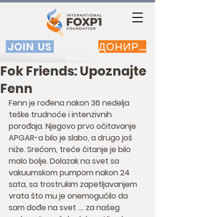
JOIN US
ДОНИРАЈ
Fok Friends: Upoznajte
Fenn
Fenn je rođena nakon 36 nedelja 
teške trudnoće i intenzivnih 
porođaja. Njegovo prvo očitavanje 
APGAR-a bilo je slabo, a drugo još 
niže. Srećom, treće čitanje je bilo 
malo bolje. Dolazak na svet sa 
vakuumskom pumpom nakon 24 
sata, sa trostrukim zapetljavanjem 
vrata što mu je onemogućilo da 
sam dođe na svet .... za našeg 