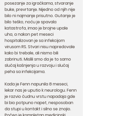
posezanje za igračkama, stvaranje 
buke, prevrtanje. Nijedno od njih nije 
bilo ni najmanje prisutno. Gutanje je 
bilo teško, noću je spavala 
katastrofa, imao je brojne upale 
uha, a nakon pet meseci 
hospitalizovan je sa infekcijom 
virusom RS. Stvari nisu napredovale 
kako bi trebale, ali nismo bili 
zabrinuti. Mislili smo da je to samo 
slučaj kašnjenja u razvoju i slučaj 
peha sa infekcijama.
Kada je Fenn napunila 8 meseci, 
lekar nas je uputio k neurologu. Fenn 
je razvio čudnu vrstu napadaja gde 
bi bio potpuno napet, nesposoban 
da stupi u kontakt i silno se znojio. 
Počeo je kompletan medicinski 