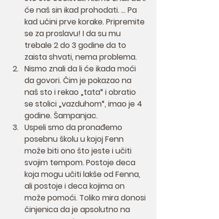
će naš sin ikad prohodati. ... Pa 
kad učini prve korake. Pripremite 
se za proslavu! I da su mu 
trebale 2 do 3 godine da to 
zaista shvati, nema problema.
Nismo znali da li će ikada moći 
da govori. Čim je pokazao na 
naš sto i rekao „tata“ i obratio 
se stolici „vazduhom“, imao je 4 
godine. Šampanjac.
Uspeli smo da pronađemo 
posebnu školu u kojoj Fenn 
može biti ono što jeste i učiti 
svojim tempom. Postoje deca 
koja mogu učiti lakše od Fenna, 
ali postoje i deca kojima on 
može pomoći. Toliko mira donosi 
činjenica da je apsolutno na 