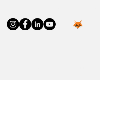
Neem contact met ons op
Word lid van de FOXP1-familie
Nieuw gediagnosticeerd
FOXP1-verhalen
Bronnen
Gemeenschappen
Doneren