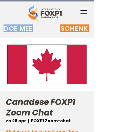
DOE MEE
SCHENK
Canadese FOXP1
Zoom Chat
zo 28 apr
  |  
FOXP1 Zoom-chat
Sluit je aan bij je gastvrouw Julie