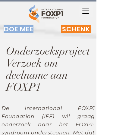
DOE MEE
SCHENK
Onderzoeksproject
Verzoek om
deelname aan
FOXP1
De International FOXP1
Foundation (IFF) wil graag
onderzoek naar het FOXP1-
syndroom ondersteunen. Met dat