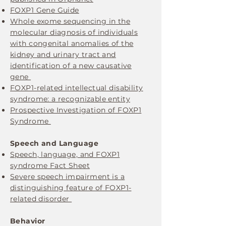
FOXP1 Gene Guide
Whole exome sequencing in the
molecular diagnosis of individuals
with congenital anomalies of the
kidney and urinary tract and
identification of a new causative
gene
FOXP1-related intellectual disability
syndrome: a recognizable entity
Prospective Investigation of FOXP1
Syndrome
Speech and Language
Speech, language, and FOXP1
syndrome Fact Sheet
Severe speech impairment is a
distinguishing feature of FOXP1-
related disorder
Behavior