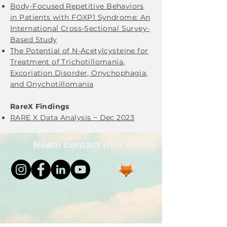
B
ody-Focused Repetitive Behaviors
in Patients with FOXP1 Syndrome: An
International Cross-Sectional Survey-
Based Study
The Potential of N-Acetylcysteine for
Treatment of Trichotillomania,
Excoriation Disorder, Onychophagia,
and Onychotillomania
RareX Findings
RARE X Data Analysis ~ Dec 2023
Neem contact met ons op