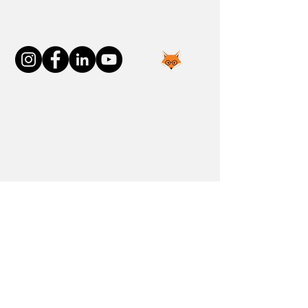
Neem contact met ons op
Word lid van de FOXP1-familie
Nieuw gediagnosticeerd
FOXP1-verhalen
Bronnen
Gemeenschappen
Doneren