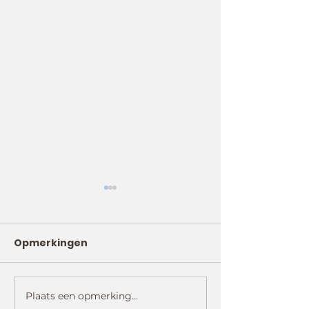
Opmerkingen
Plaats een opmerking...
Fox Vrienden:
Fox Vrienden: